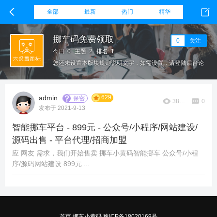
全部
最新
热门
精华
挪车码免费领取
0
关注
今日: 0
主题: 2
排名: 1
您还未设置本版块规则说明文字，如需设置，请登陆后台论
坛栏目，在该板块设置下方填写本版块规则。
629
admin
保密
38590
0
发布于 2021-9-13
智能挪车平台 - 899元 - 公众号/小程序/网站建设/
源码出售 - 平台代理/招商加盟
应 网友 需求，我们开始售卖 挪车小黄码智能挪车 公众号/小程
序/源码网站建设 899元 ...
首页
挪车小黄码
豫ICP备18020169号