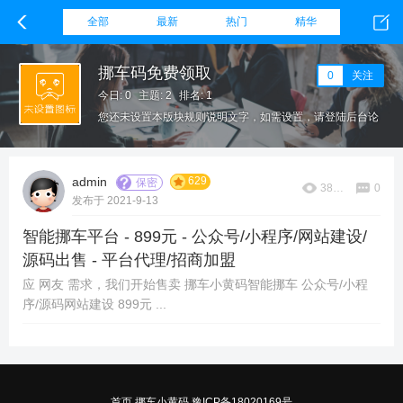
全部
最新
热门
精华
挪车码免费领取
0
关注
今日: 0
主题: 2
排名: 1
您还未设置本版块规则说明文字，如需设置，请登陆后台论
坛栏目，在该板块设置下方填写本版块规则。
629
admin
保密
38668
0
发布于 2021-9-13
智能挪车平台 - 899元 - 公众号/小程序/网站建设/
源码出售 - 平台代理/招商加盟
应 网友 需求，我们开始售卖 挪车小黄码智能挪车 公众号/小程
序/源码网站建设 899元 ...
首页
挪车小黄码
豫ICP备18020169号