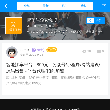
全部
最新
热门
精华
挪车码免费领取
0
关注
今日: 0
主题: 2
排名: 1
您还未设置本版块规则说明文字，如需设置，请登陆后台论
坛栏目，在该板块设置下方填写本版块规则。
629
admin
保密
38667
0
发布于 2021-9-13
智能挪车平台 - 899元 - 公众号/小程序/网站建设/
源码出售 - 平台代理/招商加盟
应 网友 需求，我们开始售卖 挪车小黄码智能挪车 公众号/小程
序/源码网站建设 899元 ...
首页
挪车小黄码
豫ICP备18020169号