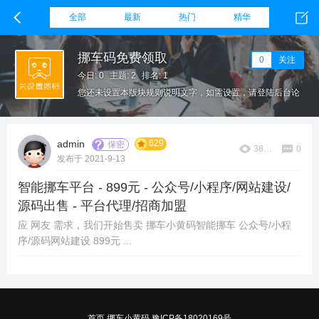
全部
最新
热门
精华
挪车码免费领取
0
关注
今日: 0
主题: 2
排名: 1
您还未设置本版块规则说明文字，如需设置，请登陆后台论
坛栏目，在该板块设置下方填写本版块规则。
629
admin
保密
38590
0
发布于 2021-9-13
智能挪车平台 - 899元 - 公众号/小程序/网站建设/
源码出售 - 平台代理/招商加盟
应 网友 需求，我们开始售卖 挪车小黄码智能挪车 公众号/小程
序/源码网站建设 899元 ...
首页
挪车小黄码
豫ICP备18020169号