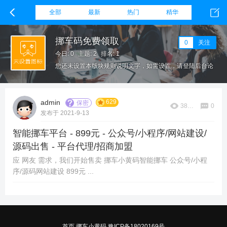
全部
最新
热门
精华
挪车码免费领取
0
关注
今日: 0
主题: 2
排名: 1
您还未设置本版块规则说明文字，如需设置，请登陆后台论
坛栏目，在该板块设置下方填写本版块规则。
629
admin
保密
38641
0
发布于 2021-9-13
智能挪车平台 - 899元 - 公众号/小程序/网站建设/
源码出售 - 平台代理/招商加盟
应 网友 需求，我们开始售卖 挪车小黄码智能挪车 公众号/小程
序/源码网站建设 899元 ...
首页
挪车小黄码
豫ICP备18020169号